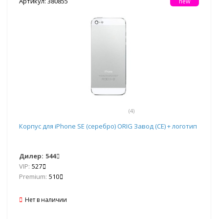
Артикул: 380855
new
(4)
Корпус для iPhone SE (серебро) ORIG Завод (CE) + логотип
Дилер:
544
VIP:
527
Premium:
510
Нет в наличии