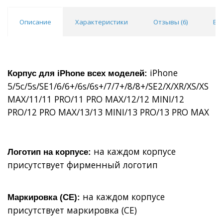
Описание
Характеристики
Отзывы (
6
)
Во
Покупка оптом от
500 ₽
iPhone
Корпус для iPhone всех моделей:
5/5c/5s/SE1/6/6+/6s/6s+/7/7+/8/8+/SE2/X/XR/XS/XS
MAX/11/11 PRO/11 PRO MAX/12/12 MINI/12
PRO/12 PRO MAX/13/13 MINI/13 PRO/13 PRO MAX
на каждом корпусе
Логотип на корпусе:
присутствует фирменный логотип
на каждом корпусе
Маркировка (СЕ):
присутствует маркировка (СЕ)