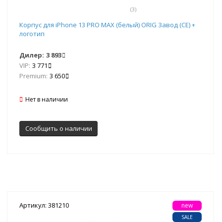
(3)
Корпус для iPhone 13 PRO MAX (белый) ORIG Завод (CE) +
логотип
Дилер:
3 893
VIP:
3 771
Premium:
3 650
Нет в наличии
Сообщить о наличии
Артикул: 381210
new
SALE