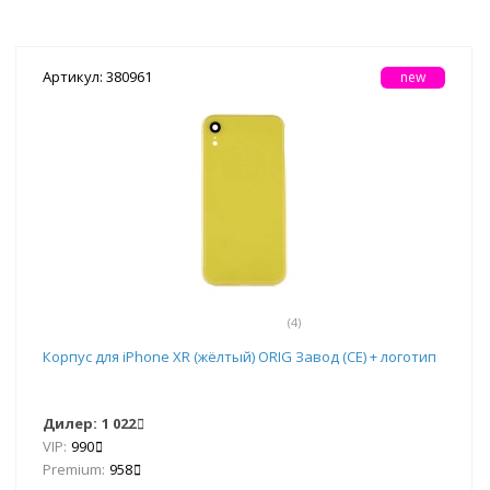
Артикул: 380961
new
(4)
Корпус для iPhone XR (жёлтый) ORIG Завод (CE) + логотип
Дилер:
1 022
VIP:
990
Premium:
958