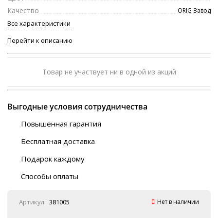
Качество
ORIG Завод
Все характеристики
Перейти к описанию
Товар не участвует ни в одной из акций
Выгодные условия сотрудничества
Повышенная гарантия
120 дней
Бесплатная доставка
Любой ТК на выбор
Подарок каждому
Автобусы (по ЮФО)
Скотч-наклейка
“BlaBlaCar” (по ЮФО)
Способы оплаты
Курьерской службой
QR-код
Онлайн оплата
Артикул:
381005
Нет в наличии
Наличные