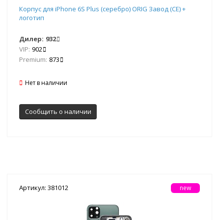
Корпус для iPhone 6S Plus (серебро) ORIG Завод (CE) +
логотип
Дилер:
932
VIP:
902
Premium:
873
Нет в наличии
Сообщить о наличии
Артикул: 381012
new