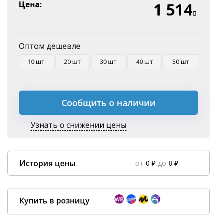
Эквайринг
Цена:
1 514
Оплата на P/C
Оптом дешевле
10 шт
20 шт
30 шт
40 шт
50 шт
Сообщить о наличии
Узнать о снижении цены
История цены
от
0 ₽
до
0 ₽
Data column(s) for axis #0 cannot be of type string
×
Купить в розницу