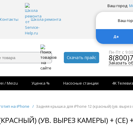
Ваш город
М
Контакты
Школа ремонта
Ваш го
Да
Пн-Пт с 9:0
8(800)
Скачать прайс
Заказать о
ei / Meizu
Уценка %
Насосные станции
4K Телеви
готип на iPhone
/
Задняя крышка для iPhone 12 (красный) (ув. вырез 
КРАСНЫЙ) (УВ. ВЫРЕЗ КАМЕРЫ) + (СЕ)