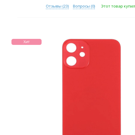
Отзывы (
23
)
Вопросы (
0
)
Этот товар купили
Хит