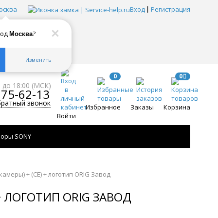
осква
Вход
Регистрация
род
?
Москва
Изменить
0
0
0 до 18:00 (МСК)
775-62-13
братный звонок
Избранное
Заказы
Корзина
Войти
зоры SONY
камеры) + (СЕ) + логотип ORIG Завод
 + ЛОГОТИП ORIG ЗАВОД