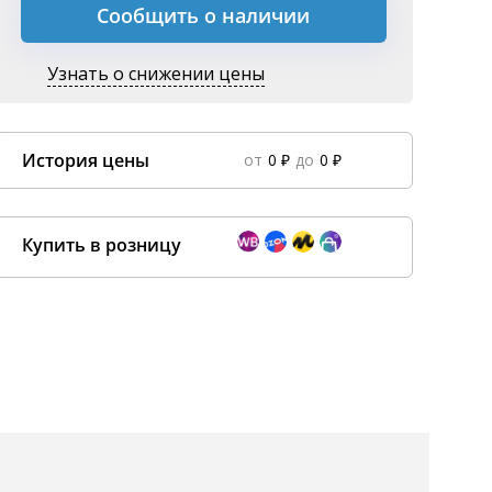
Сообщить о наличии
Узнать о снижении цены
История цены
от
0 ₽
до
0 ₽
Data column(s) for axis #0 cannot be of type string
×
Купить в розницу
Покупка оптом от
500 ₽