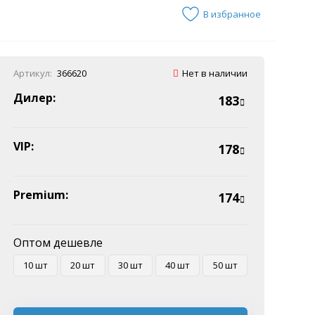
В избранное
Артикул:
366620
Нет в наличии
Дилер:
183
VIP:
178
Premium:
174
Оптом дешевле
10 шт
20 шт
30 шт
40 шт
50 шт