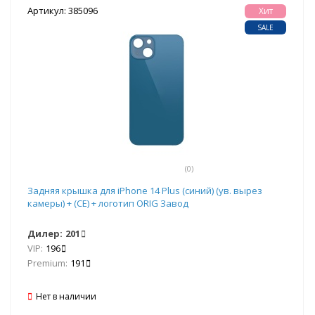
Артикул: 385096
Хит
SALE
(0)
Задняя крышка для iPhone 14 Plus (синий) (ув. вырез
камеры) + (СЕ) + логотип ORIG Завод
Дилер:
201
VIP:
196
Premium:
191
Нет в наличии