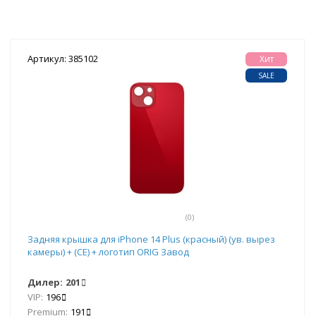
Артикул: 385102
Хит
SALE
(0)
Задняя крышка для iPhone 14 Plus (красный) (ув. вырез
камеры) + (СЕ) + логотип ORIG Завод
Дилер:
201
VIP:
196
Premium:
191