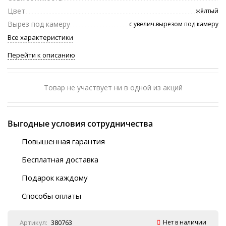
Цвет
жёлтый
Вырез под камеру
с увелич.вырезом под камеру
Все характеристики
Перейти к описанию
Товар не участвует ни в одной из акций
Выгодные условия сотрудничества
Повышенная гарантия
120 дней
Бесплатная доставка
Любой ТК на выбор
Подарок каждому
Автобусы (по ЮФО)
Скотч-наклейка
“BlaBlaCar” (по ЮФО)
Способы оплаты
Курьерской службой
QR-код
Онлайн оплата
Артикул:
380763
Нет в наличии