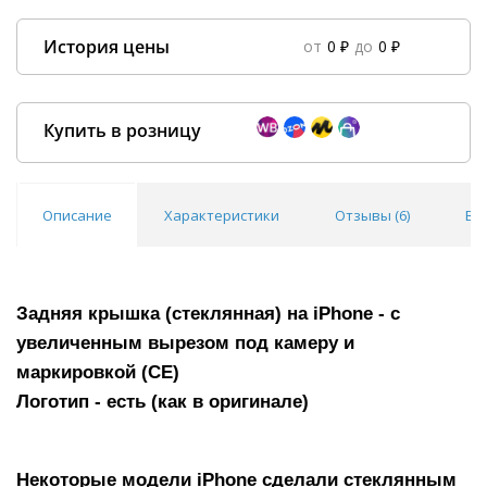
История цены
от
0 ₽
до
0 ₽
Data column(s) for axis #0 cannot be of type string
×
Купить в розницу
Описание
Характеристики
Отзывы (
6
)
Во
Покупка оптом от
500 ₽
Задняя крышка (стеклянная) на iPhone - с
увеличенным вырезом под камеру и
маркировкой (СЕ)
Логотип - есть (как в оригинале)
Некоторые модели iPhone сделали стеклянным