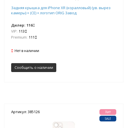
Задняя крышка для iPhone XR (коралловый) (ув. вырез
камеры) + (СЕ) + логотип ORIG Завод
Дилер:
116
VIP:
113
Premium:
111
Нет в наличии
Сообщить о наличии
Артикул: 385126
Хит
SALE