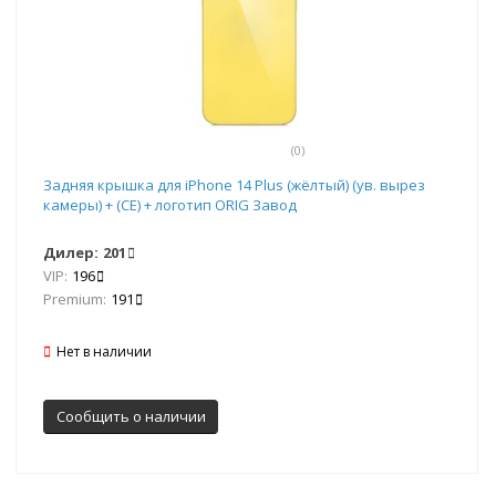
(0)
Задняя крышка для iPhone 14 Plus (жёлтый) (ув. вырез
камеры) + (СЕ) + логотип ORIG Завод
Дилер:
201
VIP:
196
Premium:
191
Нет в наличии
Сообщить о наличии