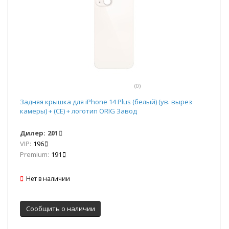
(0)
Задняя крышка для iPhone 14 Plus (белый) (ув. вырез
камеры) + (СЕ) + логотип ORIG Завод
Дилер:
201
VIP:
196
Premium:
191
Нет в наличии
Сообщить о наличии