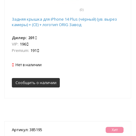
(0)
Задняя крышка для iPhone 14 Plus (чёрный) (ув. вырез
камеры) + (СЕ) + логотип ORIG Завод
Дилер:
201
VIP:
196
Premium:
191
Нет в наличии
Сообщить о наличии
Артикул: 385195
Хит