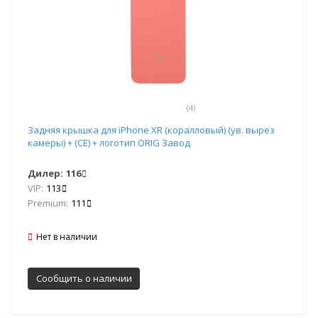
(4)
Задняя крышка для iPhone XR (коралловый) (ув. вырез
камеры) + (СЕ) + логотип ORIG Завод
Дилер:
116
VIP:
113
Premium:
111
Нет в наличии
Сообщить о наличии