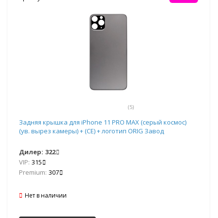
(5)
Задняя крышка для iPhone 11 PRO MAX (серый космос)
(ув. вырез камеры) + (СЕ) + логотип ORIG Завод
Дилер:
322
VIP:
315
Premium:
307
Нет в наличии