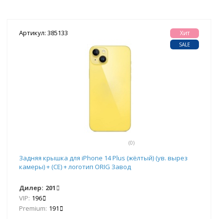
Артикул: 385133
Хит
SALE
(0)
Задняя крышка для iPhone 14 Plus (жёлтый) (ув. вырез
камеры) + (СЕ) + логотип ORIG Завод
Дилер:
201
VIP:
196
Premium:
191