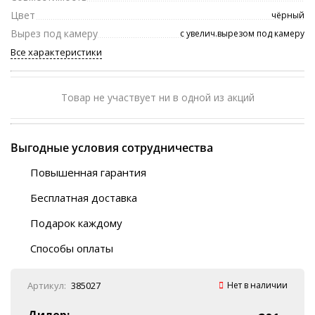
Цвет
чёрный
Вырез под камеру
с увелич.вырезом под камеру
Все характеристики
Товар не участвует ни в одной из акций
Выгодные условия сотрудничества
Повышенная гарантия
120 дней
Бесплатная доставка
Любой ТК на выбор
Подарок каждому
Автобусы (по ЮФО)
Скотч-наклейка
“BlaBlaCar” (по ЮФО)
Способы оплаты
Курьерской службой
QR-код
Онлайн оплата
Артикул:
385027
Нет в наличии
Наличные
Эквайринг