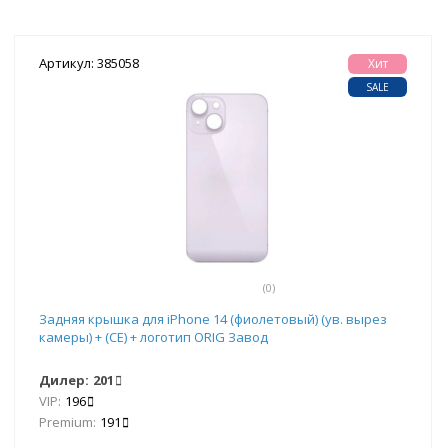
Артикул: 385058
Хит
SALE
(0)
Задняя крышка для iPhone 14 (фиолетовый) (ув. вырез
камеры) + (СЕ) + логотип ORIG Завод
Дилер:
201
VIP:
196
Premium:
191