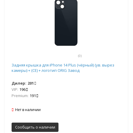
(0)
Задняя крышка для iPhone 14 Plus (чёрный) (ув. вырез
камеры) + (СЕ) + логотип ORIG Завод
Дилер:
201
VIP:
196
Premium:
191
Нет в наличии
Сообщить о наличии