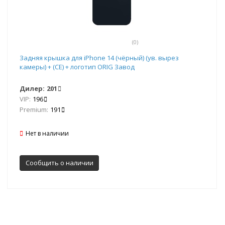
(0)
Задняя крышка для iPhone 14 (чёрный) (ув. вырез
камеры) + (СЕ) + логотип ORIG Завод
Дилер:
201
VIP:
196
Premium:
191
Нет в наличии
Сообщить о наличии