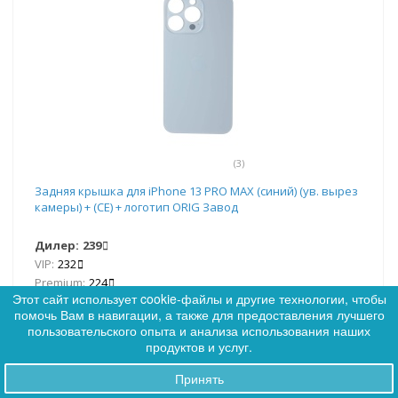
(3)
Задняя крышка для iPhone 13 PRO MAX (синий) (ув. вырез
камеры) + (СЕ) + логотип ORIG Завод
Дилер:
239
VIP:
232
Premium:
224
Этот сайт использует cookie-файлы и другие технологии, чтобы
помочь Вам в навигации, а также для предоставления лучшего
0
Нет в наличии
пользовательского опыта и анализа использования наших
0
продуктов и услуг.
Сообщить о наличии
Принять
Заказы