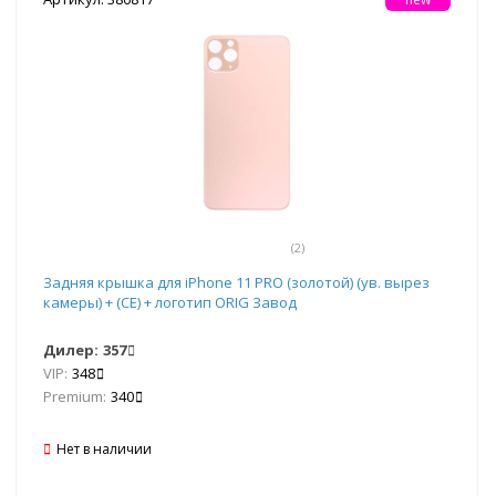
(2)
Задняя крышка для iPhone 11 PRO (золотой) (ув. вырез
камеры) + (СЕ) + логотип ORIG Завод
Дилер:
357
VIP:
348
Premium:
340
Нет в наличии