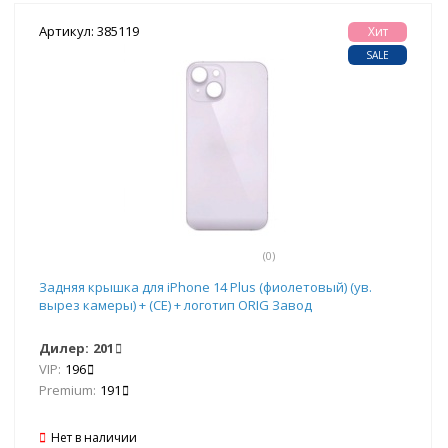
Артикул: 385119
Хит
SALE
(0)
Задняя крышка для iPhone 14 Plus (фиолетовый) (ув.
вырез камеры) + (СЕ) + логотип ORIG Завод
Дилер:
201
VIP:
196
Premium:
191
Нет в наличии