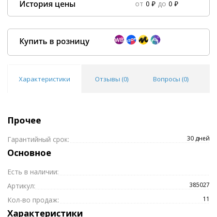
История цены
от
0 ₽
до
0 ₽
Data column(s) for axis #0 cannot be of type string
×
Купить в розницу
Характеристики
Отзывы (
0
)
Вопросы (
0
)
Покупка оптом от
500 ₽
Прочее
30 дней
Гарантийный срок:
Основное
Есть в наличии:
385027
Артикул:
11
Кол-во продаж:
Характеристики