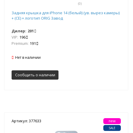
(0)
Задняя крышка для iPhone 14 (белый) (ув. вырез камеры)
+ (СЕ) + логотип ORIG Завод
Дилер:
201
VIP:
196
Premium:
191
Нет в наличии
Сообщить о наличии
Артикул: 377633
new
SALE