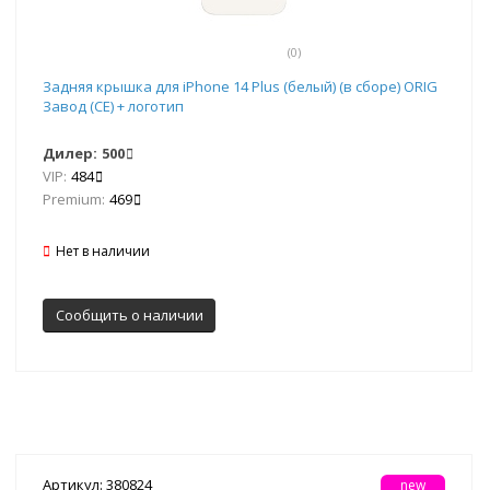
(0)
Задняя крышка для iPhone 14 Plus (белый) (в сборе) ORIG
Завод (CE) + логотип
Дилер:
500
VIP:
484
Premium:
469
Нет в наличии
Сообщить о наличии
Артикул: 380824
new