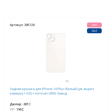
Артикул: 385126
Хит
SALE
(0)
Задняя крышка для iPhone 14 Plus (белый) (ув. вырез
камеры) + (СЕ) + логотип ORIG Завод
Дилер:
201
VIP:
196