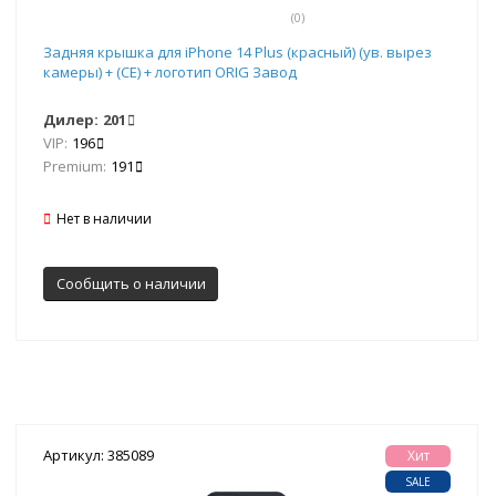
(0)
Задняя крышка для iPhone 14 Plus (красный) (ув. вырез
камеры) + (СЕ) + логотип ORIG Завод
Дилер:
201
VIP:
196
Premium:
191
Нет в наличии
Сообщить о наличии
Артикул: 385089
Хит
SALE