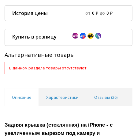
История цены
от
0 ₽
до
0 ₽
Data column(s) for axis #0 cannot be of type string
×
Купить в розницу
Альтернативные товары
В данном разделе товары отсутствуют
Покупка оптом от
500 ₽
Описание
Характеристики
Отзывы (
26
)
В
Задняя крышка (стеклянная) на iPhone - с
увеличенным вырезом под камеру и