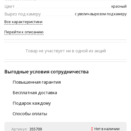
Цвет
красный
Вырез под камеру
с увелич.вырезом под камеру
Все характеристики
Перейти к описанию
Товар не участвует ни в одной из акций
Выгодные условия сотрудничества
Повышенная гарантия
120 дней
Бесплатная доставка
Любой ТК на выбор
Подарок каждому
Автобусы (по ЮФО)
Скотч-наклейка
“BlaBlaCar” (по ЮФО)
Способы оплаты
Курьерской службой
QR-код
Онлайн оплата
Артикул:
355709
Нет в наличии