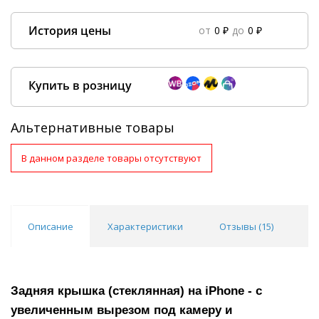
История цены
от
0 ₽
до
0 ₽
Data column(s) for axis #0 cannot be of type string
×
Купить в розницу
Альтернативные товары
В данном разделе товары отсутствуют
Покупка оптом от
500 ₽
Описание
Характеристики
Отзывы (
15
)
В
Задняя крышка (стеклянная) на iPhone - с
увеличенным вырезом под камеру и