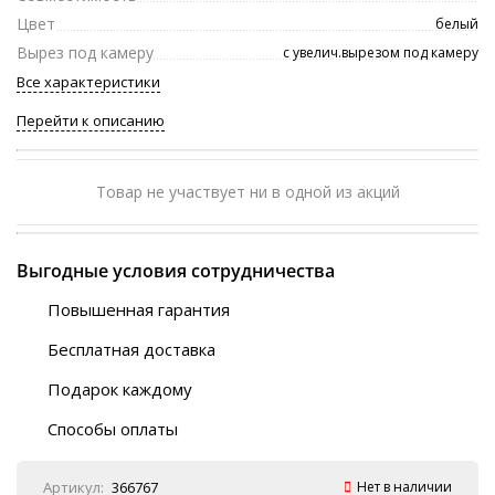
Цвет
белый
Вырез под камеру
с увелич.вырезом под камеру
Все характеристики
Перейти к описанию
Товар не участвует ни в одной из акций
Выгодные условия сотрудничества
Повышенная гарантия
120 дней
Бесплатная доставка
Любой ТК на выбор
Подарок каждому
Автобусы (по ЮФО)
Скотч-наклейка
“BlaBlaCar” (по ЮФО)
Способы оплаты
Курьерской службой
QR-код
Онлайн оплата
Артикул:
366767
Нет в наличии