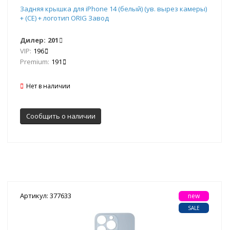
Задняя крышка для iPhone 14 (белый) (ув. вырез камеры)
+ (СЕ) + логотип ORIG Завод
Дилер:
201
VIP:
196
Premium:
191
Нет в наличии
Сообщить о наличии
Артикул: 377633
new
SALE