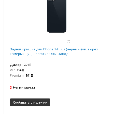
(0)
Задняя крышка для iPhone 14 Plus (чёрный) (ув. вырез
камеры) + (СЕ) + логотип ORIG Завод
Дилер:
201
VIP:
196
Premium:
191
Нет в наличии
Сообщить о наличии