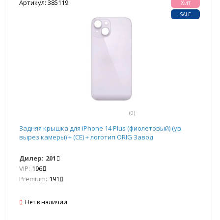
Артикул: 385119
Хит
SALE
(0)
Задняя крышка для iPhone 14 Plus (фиолетовый) (ув.
вырез камеры) + (СЕ) + логотип ORIG Завод
Дилер:
201
VIP:
196
Premium:
191
Нет в наличии