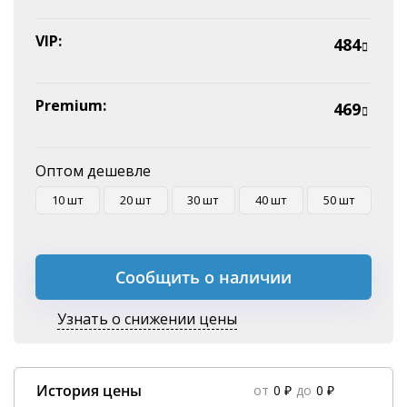
VIP:
484
Premium:
469
Оптом дешевле
10 шт
20 шт
30 шт
40 шт
50 шт
Сообщить о наличии
Узнать о снижении цены
История цены
от
0 ₽
до
0 ₽
Data column(s) for axis #0 cannot be of type string
×