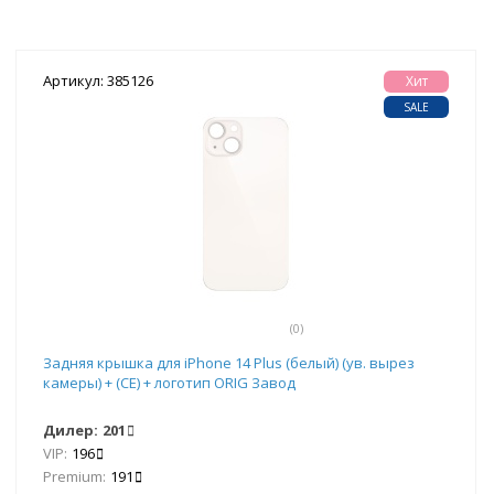
Артикул: 385126
Хит
SALE
(0)
Задняя крышка для iPhone 14 Plus (белый) (ув. вырез
камеры) + (СЕ) + логотип ORIG Завод
Дилер:
201
VIP:
196
Premium:
191