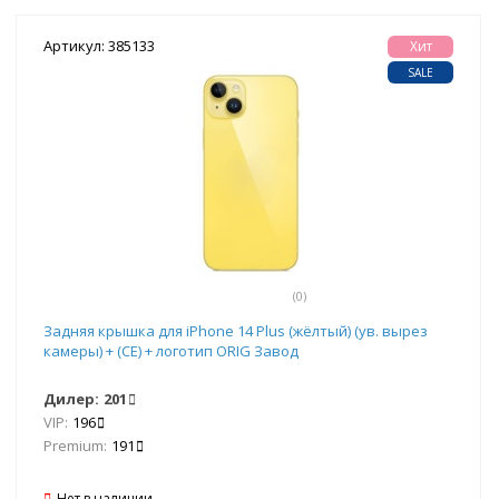
Артикул: 385133
Хит
SALE
(0)
Задняя крышка для iPhone 14 Plus (жёлтый) (ув. вырез
камеры) + (СЕ) + логотип ORIG Завод
Дилер:
201
VIP:
196
Premium:
191
Нет в наличии