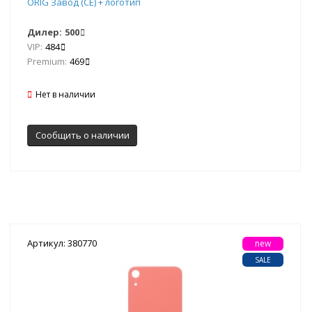
ORIG Завод (CE) + логотип
Дилер:
500
VIP:
484
Premium:
469
Нет в наличии
Сообщить о наличии
Артикул: 380770
new
SALE