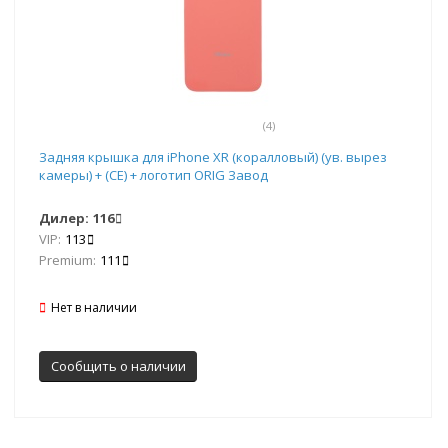
(4)
Задняя крышка для iPhone XR (коралловый) (ув. вырез
камеры) + (СЕ) + логотип ORIG Завод
Дилер:
116
VIP:
113
Premium:
111
Нет в наличии
Сообщить о наличии