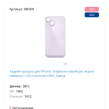
Артикул: 385058
Хит
SALE
(0)
Задняя крышка для iPhone 14 (фиолетовый) (ув. вырез
камеры) + (СЕ) + логотип ORIG Завод
Дилер:
201
VIP:
196
Premium:
191
Нет в наличии