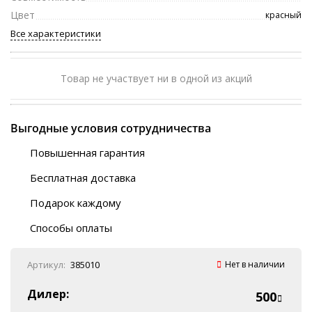
Цвет
красный
Все характеристики
Товар не участвует ни в одной из акций
Выгодные условия сотрудничества
Повышенная гарантия
120 дней
Бесплатная доставка
Любой ТК на выбор
Подарок каждому
Автобусы (по ЮФО)
Скотч-наклейка
“BlaBlaCar” (по ЮФО)
Способы оплаты
Курьерской службой
QR-код
Онлайн оплата
Артикул:
385010
Нет в наличии
Наличные
Эквайринг
Дилер:
500
Оплата на P/C