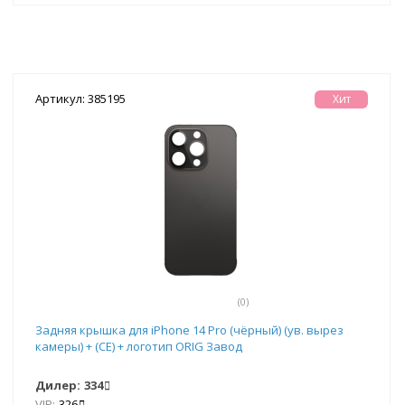
Артикул: 385195
Хит
(0)
Задняя крышка для iPhone 14 Pro (чёрный) (ув. вырез
камеры) + (СЕ) + логотип ORIG Завод
Дилер:
334
VIP:
326