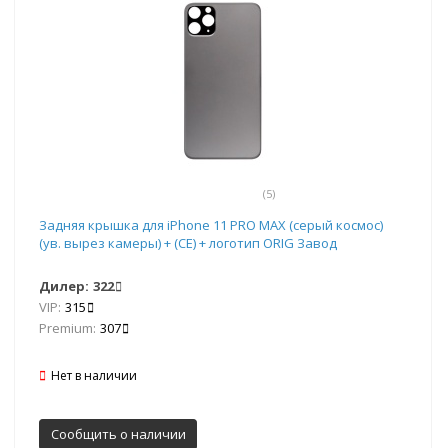
(5)
Задняя крышка для iPhone 11 PRO MAX (серый космос)
(ув. вырез камеры) + (СЕ) + логотип ORIG Завод
Дилер:
322
VIP:
315
Premium:
307
Нет в наличии
Сообщить о наличии