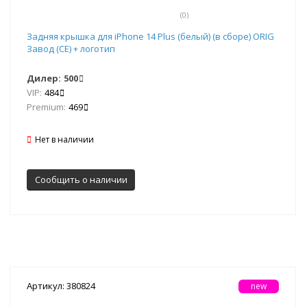
(0)
Задняя крышка для iPhone 14 Plus (белый) (в сборе) ORIG
Завод (CE) + логотип
Дилер:
500
VIP:
484
Premium:
469
Нет в наличии
Сообщить о наличии
Артикул: 380824
new