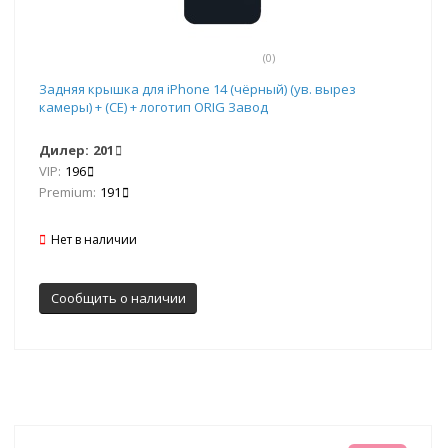
(0)
Задняя крышка для iPhone 14 (чёрный) (ув. вырез
камеры) + (СЕ) + логотип ORIG Завод
Дилер:
201
VIP:
196
Premium:
191
Нет в наличии
Сообщить о наличии